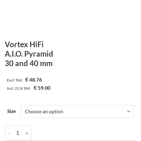
Vortex HiFi
A.I.O. Pyramid
30 and 40 mm
€
48.76
Excl. TAX
€
59.00
Incl.
21 %
TAX
Size
Vortex HiFi | A.I.O. Pyramid | 30 and 40 mm quantity