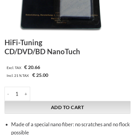
HiFi-Tuning
CD/DVD/BD NanoTuch
€
20.66
Excl. TAX
€
25.00
Incl.
21 %
TAX
HiFi-Tuning | CD/DVD/BD NanoTuch quantity
ADD TO CART
Made of a special nano fiber: no scratches and no flock
possible