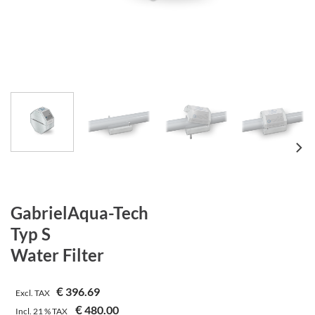
GabrielAqua-Tech
Typ S
Water Filter
€
396.69
Excl. TAX
€
480.00
Incl.
21 %
TAX