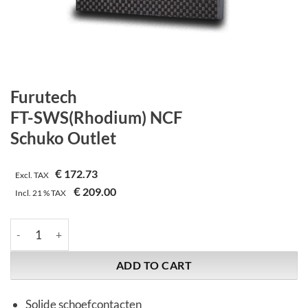
Furutech
FT-SWS(Rhodium) NCF
Schuko Outlet
€
172.73
Excl. TAX
€
209.00
Incl.
21 %
TAX
Furutech | FT-SWS(Rhodium) NCF | Schuko Outlet quantity
ADD TO CART
Solide schoefcontacten