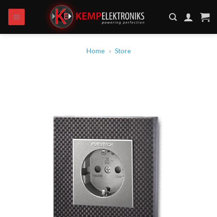
Skip
to
content
Home
»
Store